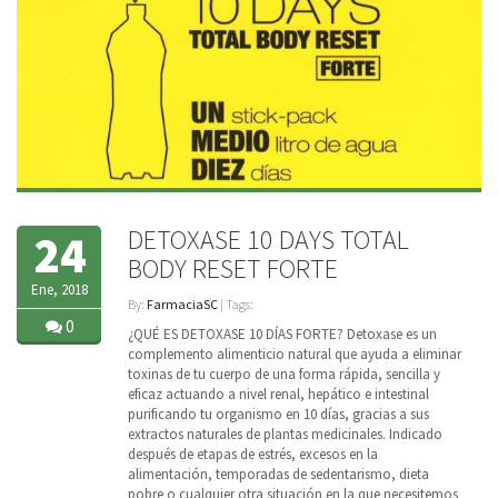
DETOXASE 10 DAYS TOTAL
24
BODY RESET FORTE
Ene, 2018
By:
FarmaciaSC
| Tags:
0
¿QUÉ ES DETOXASE 10 DÍAS FORTE? Detoxase es un
complemento alimenticio natural que ayuda a eliminar
toxinas de tu cuerpo de una forma rápida, sencilla y
eficaz actuando a nivel renal, hepático e intestinal
purificando tu organismo en 10 días, gracias a sus
extractos naturales de plantas medicinales. Indicado
después de etapas de estrés, excesos en la
alimentación, temporadas de sedentarismo, dieta
pobre o cualquier otra situación en la que necesitemos