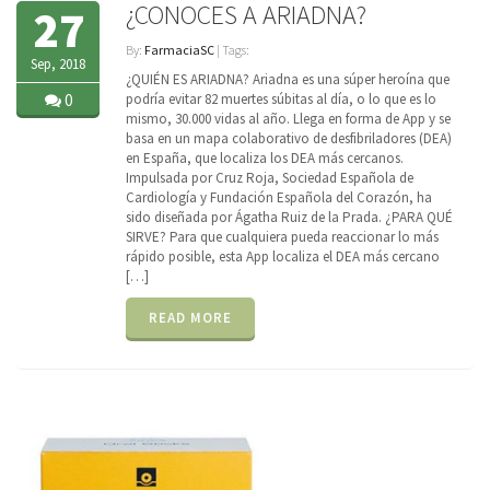
¿CONOCES A ARIADNA?
27
By:
FarmaciaSC
| Tags:
Sep, 2018
¿QUIÉN ES ARIADNA? Ariadna es una súper heroína que
0
podría evitar 82 muertes súbitas al día, o lo que es lo
mismo, 30.000 vidas al año. Llega en forma de App y se
basa en un mapa colaborativo de desfibriladores (DEA)
en España, que localiza los DEA más cercanos.
Impulsada por Cruz Roja, Sociedad Española de
Cardiología y Fundación Española del Corazón, ha
sido diseñada por Ágatha Ruiz de la Prada. ¿PARA QUÉ
SIRVE? Para que cualquiera pueda reaccionar lo más
rápido posible, esta App localiza el DEA más cercano
[…]
READ MORE