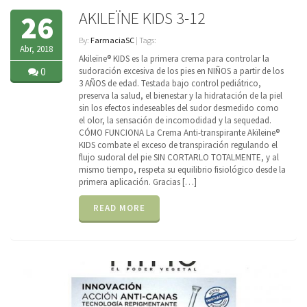
AKILEÏNE KIDS 3-12
26
By:
FarmaciaSC
| Tags:
Abr, 2018
Akileïne® KIDS es la primera crema para controlar la
0
sudoración excesiva de los pies en NIÑOS a partir de los
3 AÑOS de edad. Testada bajo control pediátrico,
preserva la salud, el bienestar y la hidratación de la piel
sin los efectos indeseables del sudor desmedido como
el olor, la sensación de incomodidad y la sequedad.
CÓMO FUNCIONA La Crema Anti-transpirante Akïleine®
KIDS combate el exceso de transpiración regulando el
flujo sudoral del pie SIN CORTARLO TOTALMENTE, y al
mismo tiempo, respeta su equilibrio fisiológico desde la
primera aplicación. Gracias […]
READ MORE