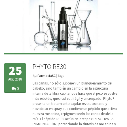
PHYTO RE30
25
By:
FarmaciaSC
| Tags:
Abr, 2018
Las canas, no sólo suponen un blanqueamiento del
0
cabello, sino también un cambio en la estructura
interna de la fibra capilar que hace que el pelo se vuelva
más rebelde, quebradizo, frágil y encrespado. Phyto®
presenta un tratamiento capilar revolucionario y
novedoso en spray que contiene un péptido que activa
nuestra melanina, repigmentando las canas desde la
raíz. El péptido RE30 actúa en 2 etapas: REACTIVA LA
PIGMENTACIÓN, potenciando la síntesis de melanina y