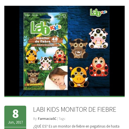
LABI KIDS MONITOR DE FIEBRE
8
By:
FarmaciaSC
| Tags:
Jun, 2017
¿QUÉ ES? Es un monitor de fiebre en pegatinas de hasta