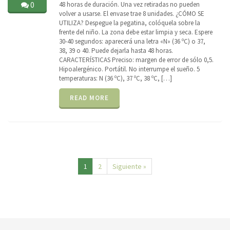
0
48 horas de duración. Una vez retiradas no pueden
volver a usarse. El envase trae 8 unidades. ¿CÓMO SE
UTILIZA? Despegue la pegatina, colóquela sobre la
frente del niño. La zona debe estar limpia y seca. Espere
30-40 segundos: aparecerá una letra «N» (36 ºC) o 37,
38, 39 o 40. Puede dejarla hasta 48 horas.
CARACTERÍSTICAS Preciso: margen de error de sólo 0,5.
Hipoalergénico. Portátil. No interrumpe el sueño. 5
temperaturas: N (36 ºC), 37 ºC, 38 ºC, […]
READ MORE
1
2
Siguiente »