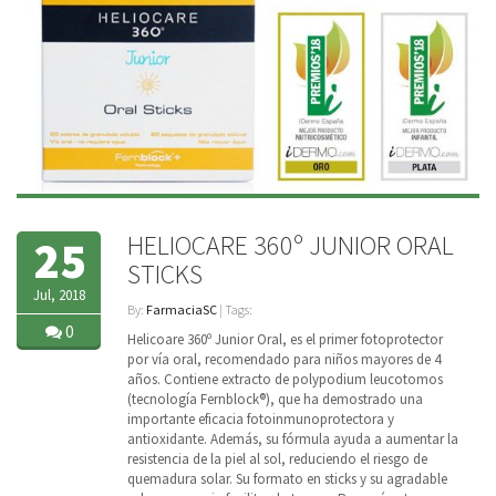
HELIOCARE 360º JUNIOR ORAL
25
STICKS
Jul, 2018
By:
FarmaciaSC
| Tags:
0
Helicoare 360º Junior Oral, es el primer fotoprotector
por vía oral, recomendado para niños mayores de 4
años. Contiene extracto de polypodium leucotomos
(tecnología Fernblock®), que ha demostrado una
importante eficacia fotoinmunoprotectora y
antioxidante. Además, su fórmula ayuda a aumentar la
resistencia de la piel al sol, reduciendo el riesgo de
quemadura solar. Su formato en sticks y su agradable