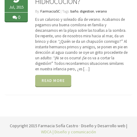
HIDROCUCIÓN?
Jul, 2015
By:
FarmaciaSC
| Tags:
baño
,
digestion
,
verano
0
Es un caluroso y soleado día de verano. Acabamos de
pegarnos una buena comilona en familia y
descansamos en la playa sobre las toallas a la sombra.
De repente, uno de nosotros mira hacia al mar, da un
brinco y dice: “¿Quién se da un chapuzón conmigo?” Al
instante hermanos primos y amigos, se ponen en pie en
dirección al agua cuando se oye un grito procedente de
un adulto: “¡Ni se os ocurra! ¡Se os va a cortar la
digestión!” Todos recordaremos situaciones similares
en nuestra infancia pero, ¿es […]
READ MORE
Copyright 2015 Farmacia Sofía Castro · Diseño y Desarrollo web |
WDCA | Diseño y comunicación