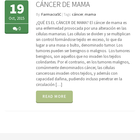
CÁNCER DE MAMA
19
By:
FarmaciaSC
| Tags:
cáncer
,
mama
Oct, 2015
¿QUÉ ES EL CÁNCER DE MAMA? El cáncer de mama es
0
una enfermedad provocada por una alteración en las
células mamarias. Las células se dividen y se multiplican
sin control formándose tejido en exceso, lo que da
lugar a una masa o bulto, denominado tumor. Los
tumores pueden ser benignos o malignos. Los tumores
benignos, son aquellos que no invaden los tejidos
colindantes. Por el contrario, en los tumores malignos,
comúnmente denominados cáncer, las células
cancerosas invaden otros tejidos, y además con
capacidad dañina, pudiendo incluso penetrar en la
circulación […]
READ MORE