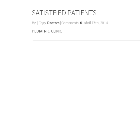
SATISTFIED PATIENTS
By: | Tags:
Doctors
| Comments:
0
| abril 17th, 2014
PEDIATRIC CLINIC