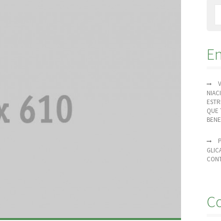
En
NIAC
ESTR
QUE 
BENE
GLIC
CONT
Co