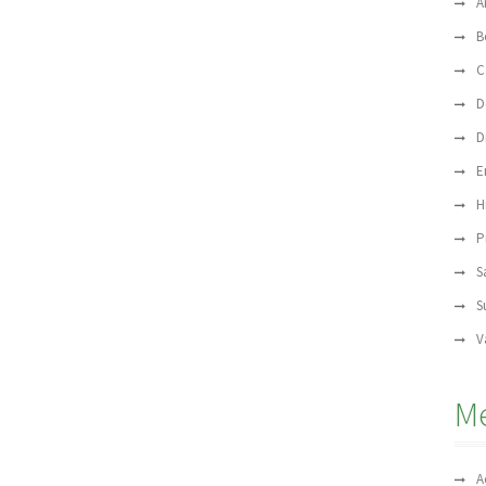
A
B
C
D
D
E
H
P
S
S
V
M
A