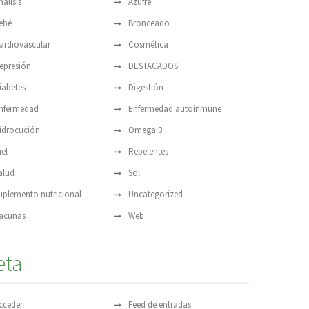
nálisis
Azufre
ebé
Bronceado
ardiovascular
Cosmética
epresión
DESTACADOS
iabetes
Digestión
nfermedad
Enfermedad autoinmune
idrocución
Omega 3
iel
Repelentes
alud
Sol
uplemento nutricional
Uncategorized
acunas
Web
eta
cceder
Feed de entradas