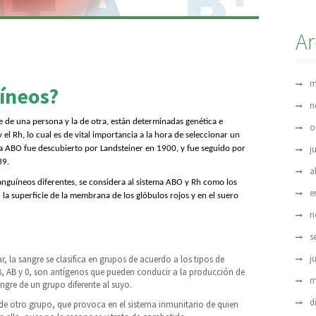
Ar
m
íneos?
n
re de una persona y la de otra, están determinadas genética e
o
l Rh, lo cual es de vital importancia a la hora de seleccionar un
j
a ABO fue descubierto por Landsteiner en 1900, y fue seguido por
39.
a
nguíneos diferentes, se considera al sistema ABO y Rh como los
e
 la superficie de la membrana de los glóbulos rojos y en el suero
n
s
j
la sangre se clasifica en grupos de acuerdo a los tipos de
, B, AB y 0, son antígenos que pueden conducir a la producción de
m
ngre de un grupo diferente al suyo.
d
 de otro grupo, que provoca en el sistema inmunitario de quien