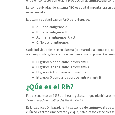
entra en contacto con ella, la producción de
anticuerpos
contra
La compatibilidad del sistema ABO es de vital importancia en tr
recién nacido.
El sistema de clasificación ABO tiene 4 grupos:
A: Tiene antígenos A
B: Tiene antígenos B
AB: Tiene antígenos A y B
0: No tiene antígenos
Cada individuo tiene en su plasma (o desarrolla al contacto, co
anticuerpos dirigidos contra el antígeno que no posee. Así ten
El grupo A tiene anticuerpos anti-B
El grupo B tiene anticuerpos anti-A
El grupo AB no tiene anticuerpos
El grupo 0 tiene anticuerpos anti-A y anti-B
¿Qúe es el Rh?
Fue descubierto en 1939 por Levine y Stetson, que identificaron
Enfermedad hemolítica del Recién Nacido
.
Es la clasificación basada en la existencia del
antígeno D
que se
el único es el más importante y el que, salvo casos especiales se 