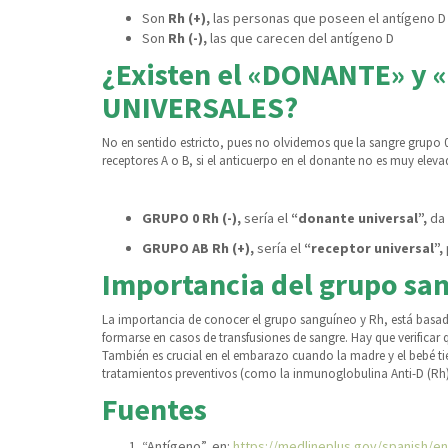
Son
Rh (+),
las personas que poseen el antígeno D
Son
Rh (-),
las que carecen del antígeno D
¿Existen el «DONANTE» y
UNIVERSALES?
No en sentido estricto, pues no olvidemos que la sangre grupo 0, 
receptores A o B, si el anticuerpo en el donante no es muy eleva
GRUPO 0 Rh (-),
sería el
“donante universal”,
da 
GRUPO AB Rh (+),
sería el
“receptor universal”,
Importancia del grupo sa
La importancia de conocer el grupo sanguíneo y Rh, está basad
formarse en casos de transfusiones de sangre. Hay que verificar 
También es crucial en el embarazo cuando la madre y el bebé tie
tratamientos preventivos (como la inmunoglobulina Anti-D (Rh
Fuentes
“Antígeno”, en:
https://medlineplus.gov/spanish/en