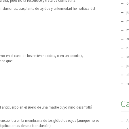
 ella, pues no la reconoce y trata de combatirla.
o
ansfusiones, trasplante de tejidos y enfermedad hemolítica del
j
m
m
e
n
mo en el caso de los recién nacidos, o en un aborto),
s
emos que:
j
a
e
Ca
 el anticuerpo en el suero de una madre cuyo niño desarrolló
 encuentra en la membrana de los glóbulos rojos (aunque no es
A
tipifica antes de una transfusión)