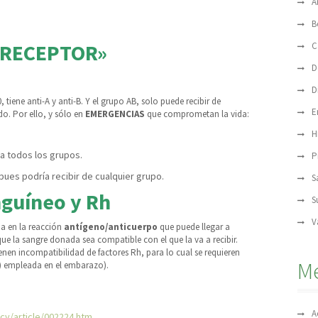
A
B
 «RECEPTOR»
C
D
D
tiene anti-A y anti-B. Y el grupo AB, solo puede recibir de
E
do. Por ello, y sólo en
EMERGENCIAS
que comprometan la vida:
H
a todos los grupos.
P
pues podría recibir de cualquier grupo.
S
nguíneo y Rh
S
V
a en la reacción
antígeno/anticuerpo
que puede llegar a
que la sangre donada sea compatible con el que la va a recibir.
nen incompatibilidad de factores Rh, para lo cual se requieren
M
) empleada en el embarazo).
A
cy/article/002224.htm