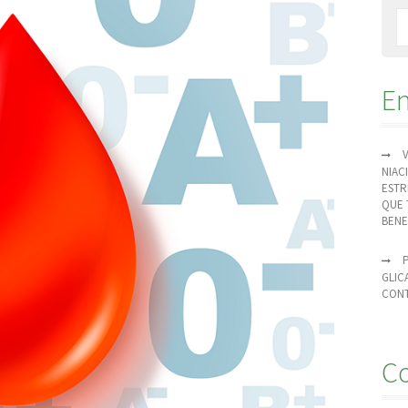
En
NIAC
ESTR
QUE 
BENE
GLIC
CONT
Co