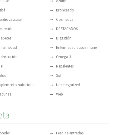
nálisis
Azufre
ebé
Bronceado
ardiovascular
Cosmética
epresión
DESTACADOS
iabetes
Digestión
nfermedad
Enfermedad autoinmune
idrocución
Omega 3
iel
Repelentes
alud
Sol
uplemento nutricional
Uncategorized
acunas
Web
eta
cceder
Feed de entradas