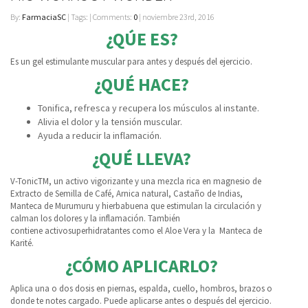
By:
FarmaciaSC
| Tags: | Comments:
0
| noviembre 23rd, 2016
¿QÚE ES?
Es un gel estimulante muscular para antes y después del ejercicio.
¿QUÉ HACE?
Tonifica, refresca y recupera los músculos al instante.
Alivia el dolor y la tensión muscular.
Ayuda a reducir la inflamación.
¿QUÉ LLEVA?
V-TonicTM, un activo vigorizante y una mezcla rica en magnesio de
Extracto de Semilla de Café, Arnica natural, Castaño de Indias,
Manteca de Murumuru y hierbabuena que estimulan la circulación y
calman los dolores y la inflamación. También
contiene activosuperhidratantes como el Aloe Vera y la Manteca de
Karité.
¿CÓMO APLICARLO?
Aplica una o dos dosis en piernas, espalda, cuello, hombros, brazos o
donde te notes cargado. Puede aplicarse antes o después del ejercicio.