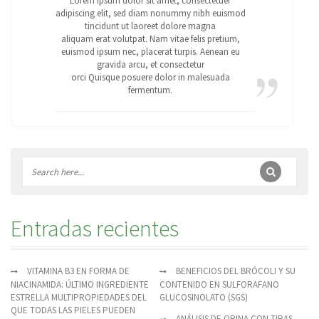
Lorem ipsum dolor sit amet, consectetuer
adipiscing elit, sed diam nonummy nibh euismod
tincidunt ut laoreet dolore magna
aliquam erat volutpat. Nam vitae felis pretium,
euismod ipsum nec, placerat turpis. Aenean eu
gravida arcu, et consectetur
orci Quisque posuere dolor in malesuada
fermentum.
Entradas recientes
VITAMINA B3 EN FORMA DE
BENEFICIOS DEL BRÓCOLI Y SU
NIACINAMIDA: ÚLTIMO INGREDIENTE
CONTENIDO EN SULFORAFANO
ESTRELLA MULTIPROPIEDADES DEL
GLUCOSINOLATO (SGS)
QUE TODAS LAS PIELES PUEDEN
ANÁLISIS DE ORINA CON TIRAS